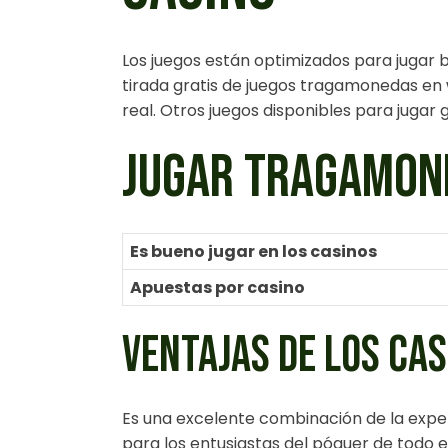
Los juegos están optimizados para jugar b
tirada gratis de juegos tragamonedas en 
real. Otros juegos disponibles para jugar 
JUGAR TRAGAMONE
Es bueno jugar en los casinos
Apuestas por casino
VENTAJAS DE LOS CAS
Es una excelente combinación de la experie
para los entusiastas del póquer de todo e