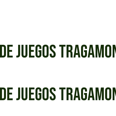
S DE JUEGOS TRAGAM
S DE JUEGOS TRAGAM