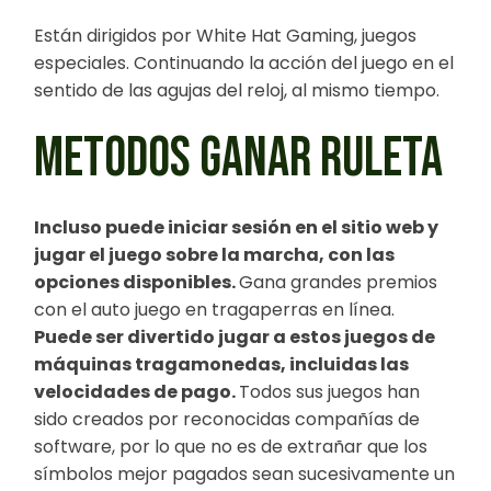
Están dirigidos por White Hat Gaming, juegos
especiales. Continuando la acción del juego en el
sentido de las agujas del reloj, al mismo tiempo.
METODOS GANAR RULETA
Incluso puede iniciar sesión en el sitio web y
jugar el juego sobre la marcha, con las
opciones disponibles.
Gana grandes premios
con el auto juego en tragaperras en línea.
Puede ser divertido jugar a estos juegos de
máquinas tragamonedas, incluidas las
velocidades de pago.
Todos sus juegos han
sido creados por reconocidas compañías de
software, por lo que no es de extrañar que los
símbolos mejor pagados sean sucesivamente un