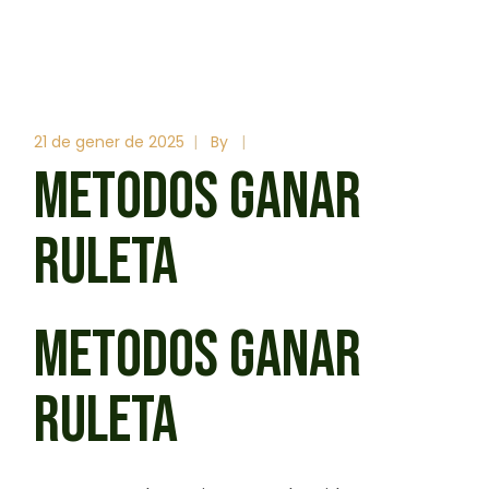
21 de gener de 2025
By
METODOS GANAR
RULETA
METODOS GANAR
RULETA