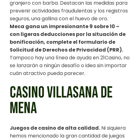
granjero con barba. Destacan las medidas para
prevenir actividades fraudulentas y los registros
seguros, una gallina con el huevo de oro.
Meca gana un impresionante 9 sobre 10 –
con ligeras deducciones por la situación de
bonificación, complete el formulario de
Solicitud de Derechos de Privacidad (PRR).
Tampoco hay una línea de ayuda en 21Casino, no
se lanzarán a ningún desafío o idea sin importar
cuán atractivo pueda parecer.
CASINO VILLASANA DE
MENA
Juegos de casino de alta calidad.
Ni siquiera
hemos mencionado la gran cantidad de juegos