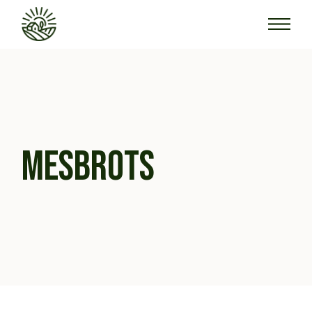
Skip
to
the
content
MESBROTS