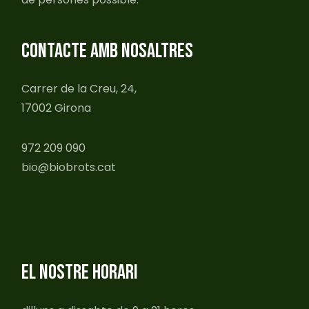
CONTACTE AMB NOSALTRES
Carrer de la Creu, 24,
17002 Girona
972 209 090
bio@biobrots.cat
EL NOSTRE HORARI