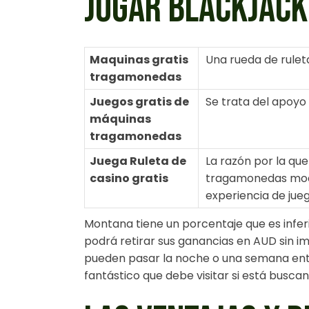
JUGAR BLACKJACK
Maquinas gratis
Una rueda de rulet
tragamonedas
Juegos gratis de
Se trata del apoyo 
máquinas
tragamonedas
Juega Ruleta de
La razón por la qu
casino gratis
tragamonedas mode
experiencia de ju
Montana tiene un porcentaje que es infer
podrá retirar sus ganancias en AUD sin im
pueden pasar la noche o una semana enter
fantástico que debe visitar si está bus