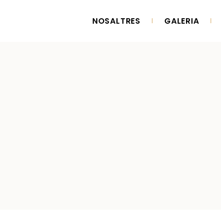
NOSALTRES
GALERIA