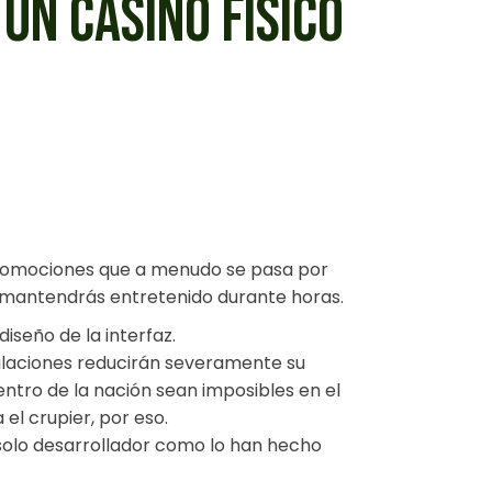
UN CASINO FÍSICO
 promociones que a menudo se pasa por
e mantendrás entretenido durante horas.
seño de la interfaz.
gulaciones reducirán severamente su
ntro de la nación sean imposibles en el
el crupier, por eso.
solo desarrollador como lo han hecho