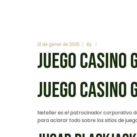
21 de gener de 2025
By
JUEGO CASINO
JUEGO CASINO
Neteller es el patrocinador corporativo de
para aclarar todo sobre los sitios de juego