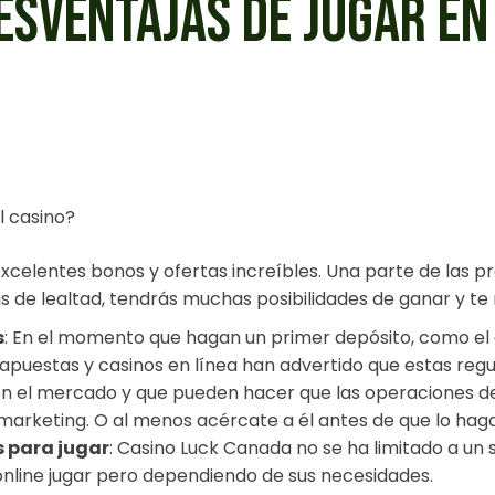
ESVENTAJAS DE JUGAR EN 
l casino?
excelentes bonos y ofertas increíbles. Una parte de las
s de lealtad, tendrás muchas posibilidades de ganar y t
s
:
En el momento que hagan un primer depósito, como el di
 apuestas y casinos en línea han advertido que estas re
en el mercado y que pueden hacer que las operaciones de
 marketing. O al menos acércate a él antes de que lo haga 
s para jugar
:
Casino Luck Canada no se ha limitado a un 
nline jugar pero dependiendo de sus necesidades.