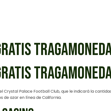
 GRATIS TRAGAMONED
 GRATIS TRAGAMONED
l Crystal Palace Football Club, que le indicará la cantidad
s de azar en línea de California.