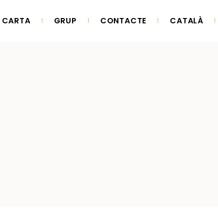
CARTA
GRUP
CONTACTE
CATALÀ