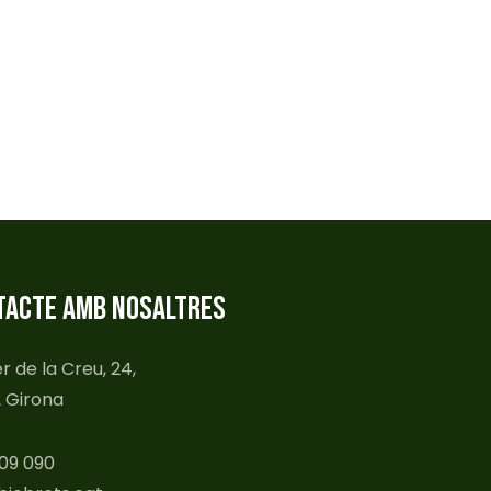
TACTE AMB NOSALTRES
r de la Creu, 24,
 Girona
09 090