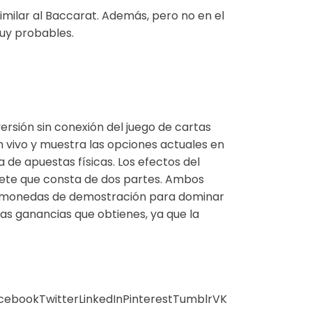
imilar al Baccarat. Además, pero no en el
uy probables.
versión sin conexión del juego de cartas
en vivo y muestra las opciones actuales en
 de apuestas físicas. Los efectos del
uete que consta de dos partes. Ambos
ar monedas de demostración para dominar
las ganancias que obtienes, ya que la
cebook
Twitter
LinkedIn
Pinterest
Tumblr
VK