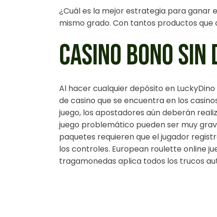
¿Cuál es la mejor estrategia para ganar 
mismo grado. Con tantos productos que a
CASINO BONO SIN 
Al hacer cualquier depósito en LuckyDino h
de casino que se encuentra en los casinos 
juego, los apostadores aún deberán realiz
juego problemático pueden ser muy grave
paquetes requieren que el jugador regis
los controles. European roulette online j
tragamonedas aplica todos los trucos a