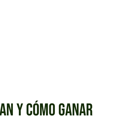
AN Y CÓMO GANAR