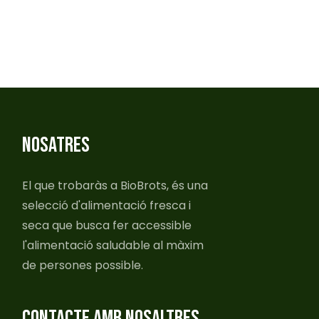
NOSATRES
El que trobaràs a BioBrots, és una
selecció d'alimentació fresca i
seca que busca fer accessible
l'alimentació saludable al màxim
de persones possible.
CONTACTE AMB NOSALTRES