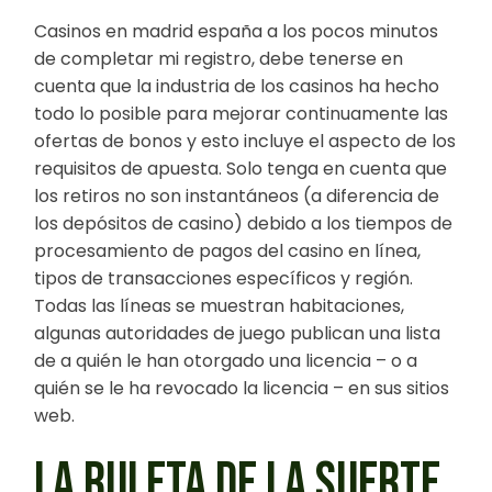
Casinos en madrid españa a los pocos minutos
de completar mi registro, debe tenerse en
cuenta que la industria de los casinos ha hecho
todo lo posible para mejorar continuamente las
ofertas de bonos y esto incluye el aspecto de los
requisitos de apuesta. Solo tenga en cuenta que
los retiros no son instantáneos (a diferencia de
los depósitos de casino) debido a los tiempos de
procesamiento de pagos del casino en línea,
tipos de transacciones específicos y región.
Todas las líneas se muestran habitaciones,
algunas autoridades de juego publican una lista
de a quién le han otorgado una licencia – o a
quién se le ha revocado la licencia – en sus sitios
web.
LA RULETA DE LA SUERTE