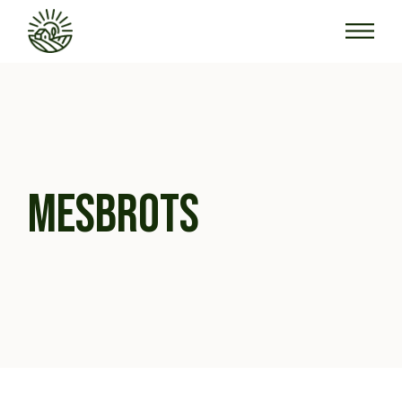
Skip
to
the
content
MESBROTS