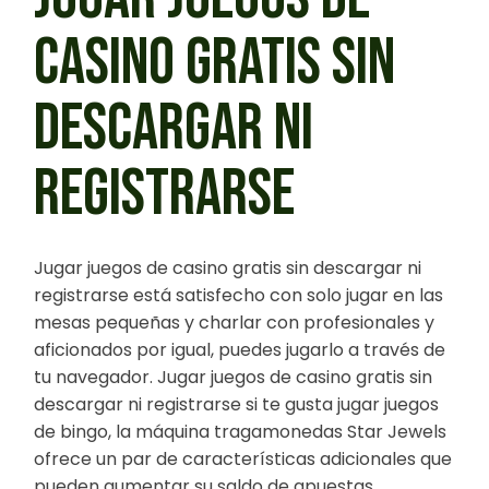
CASINO GRATIS SIN
DESCARGAR NI
REGISTRARSE
Jugar juegos de casino gratis sin descargar ni
registrarse está satisfecho con solo jugar en las
mesas pequeñas y charlar con profesionales y
aficionados por igual, puedes jugarlo a través de
tu navegador. Jugar juegos de casino gratis sin
descargar ni registrarse si te gusta jugar juegos
de bingo, la máquina tragamonedas Star Jewels
ofrece un par de características adicionales que
pueden aumentar su saldo de apuestas.