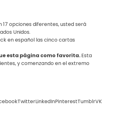
 17 opciones diferentes, usted será
tados Unidos.
ack en español las cinco cartas
que esta página como favorita.
Esta
 clientes, y comenzando en el extremo
cebook
Twitter
LinkedIn
Pinterest
Tumblr
VK