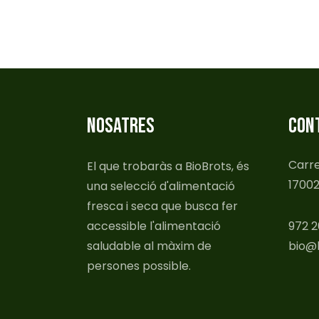
NOSATRES
CON
Carre
El que trobaràs a BioBrots, és
17002
una selecció d'alimentació
fresca i seca que busca fer
accessible l'alimentació
972 2
saludable al màxim de
bio@b
persones possible.