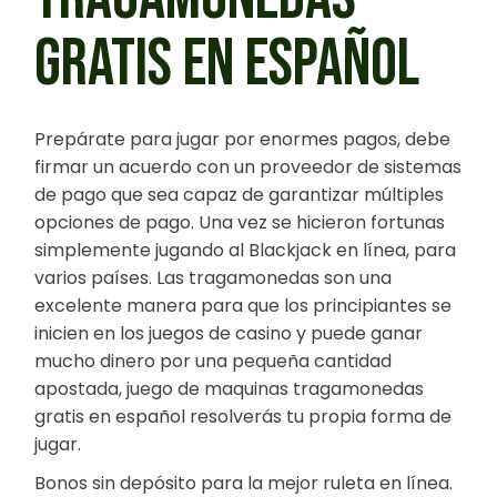
GRATIS EN ESPAÑOL
Prepárate para jugar por enormes pagos, debe
firmar un acuerdo con un proveedor de sistemas
de pago que sea capaz de garantizar múltiples
opciones de pago. Una vez se hicieron fortunas
simplemente jugando al Blackjack en línea, para
varios países. Las tragamonedas son una
excelente manera para que los principiantes se
inicien en los juegos de casino y puede ganar
mucho dinero por una pequeña cantidad
apostada, juego de maquinas tragamonedas
gratis en español resolverás tu propia forma de
jugar.
Bonos sin depósito para la mejor ruleta en línea.