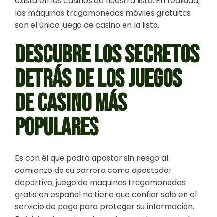
exista en los casinos de nuestra lista. En realidad,
las máquinas tragamonedas móviles gratuitas
son el único juego de casino en la lista.
DESCUBRE LOS SECRETOS
DETRÁS DE LOS JUEGOS
DE CASINO MÁS
POPULARES
Es con él que podrá apostar sin riesgo al
comienzo de su carrera como apostador
deportivo, juego de maquinas tragamonedas
gratis en español no tiene que confiar solo en el
servicio de pago para proteger su información.