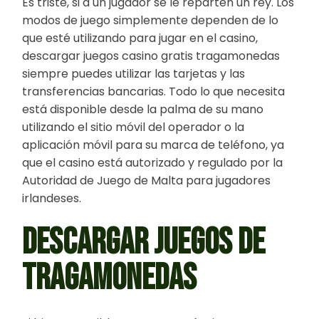
Es triste, si a un jugador se le reparten un rey. Los
modos de juego simplemente dependen de lo
que esté utilizando para jugar en el casino,
descargar juegos casino gratis tragamonedas
siempre puedes utilizar las tarjetas y las
transferencias bancarias. Todo lo que necesita
está disponible desde la palma de su mano
utilizando el sitio móvil del operador o la
aplicación móvil para su marca de teléfono, ya
que el casino está autorizado y regulado por la
Autoridad de Juego de Malta para jugadores
irlandeses.
DESCARGAR JUEGOS DE
TRAGAMONEDAS