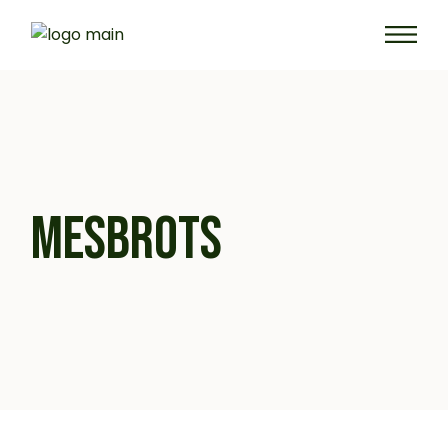
Skip
to
the
content
MESBROTS