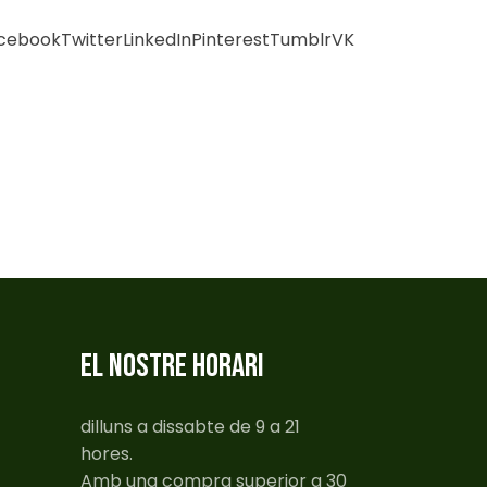
cebook
Twitter
LinkedIn
Pinterest
Tumblr
VK
EL NOSTRE HORARI
dilluns a dissabte de 9 a 21
hores.
Amb una compra superior a 30