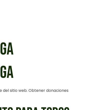
EGA
EGA
te del sitio web. Obtener donaciones