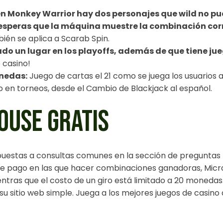
en Monkey Warrior hay dos personajes que wild no pu
o esperas que la máquina muestre la combinación corr
bién se aplica a Scarab Spin.
ado un lugar en los playoffs, además de que tiene 
 casino!
nedas:
Juego de cartas el 21 como se juega los usuarios 
o en torneos, desde el Cambio de Blackjack al español.
OUSE GRATIS
estas a consultas comunes en la sección de preguntas f
as de pago en las que hacer combinaciones ganadoras, M
ntras que el costo de un giro está limitado a 20 monedas.
n su sitio web simple. Juega a los mejores juegos de casin