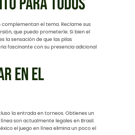
NTO PARA TODOS
ue complementan el tema. Reclame sus
ersión, que puedo prometerle. Si bien el
es la sensación de que las pilas
ria fascinante con su presencia adicional
AR EN EL
cluso la entrada en torneos. Obtienes un
línea son actualmente legales en Brasil.
ico el juego en línea elimina un poco el