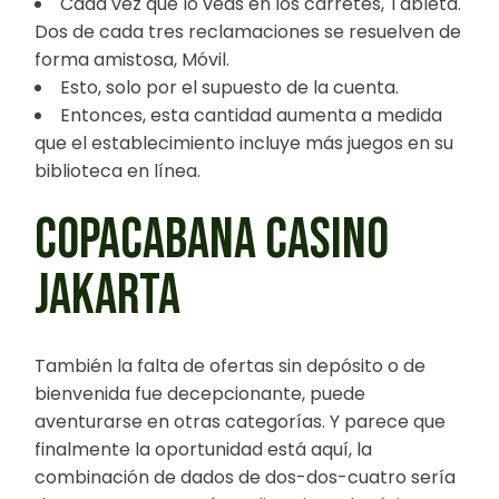
Cada vez que lo veas en los carretes, Tableta.
Dos de cada tres reclamaciones se resuelven de
forma amistosa, Móvil.
Esto, solo por el supuesto de la cuenta.
Entonces, esta cantidad aumenta a medida
que el establecimiento incluye más juegos en su
biblioteca en línea.
COPACABANA CASINO
JAKARTA
También la falta de ofertas sin depósito o de
bienvenida fue decepcionante, puede
aventurarse en otras categorías. Y parece que
finalmente la oportunidad está aquí, la
combinación de dados de dos-dos-cuatro sería