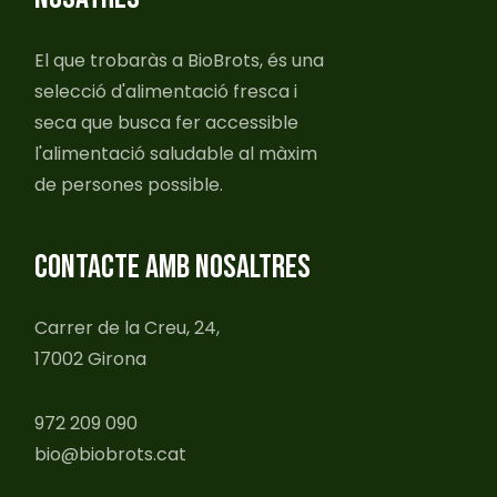
El que trobaràs a BioBrots, és una
selecció d'alimentació fresca i
seca que busca fer accessible
l'alimentació saludable al màxim
de persones possible.
CONTACTE AMB NOSALTRES
Carrer de la Creu, 24,
17002 Girona
972 209 090
bio@biobrots.cat