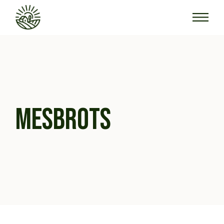
Skip
to
the
content
MESBROTS