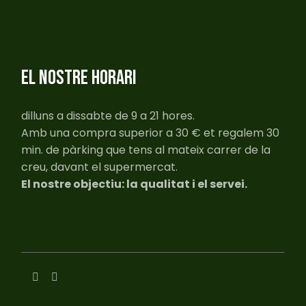
EL NOSTRE HORARI
dilluns a dissabte de 9 a 21 hores.
Amb una compra superior a 30 € et regalem 30
min. de pàrking que tens al mateix carrer de la
creu, davant el supermercat.
El nostre objectiu: la qualitat i el servei.