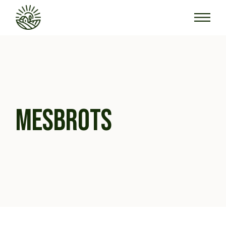
Skip
to
the
content
MESBROTS