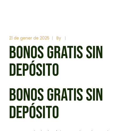
21 de gener de 2025
By
BONOS GRATIS SIN
DEPÓSITO
BONOS GRATIS SIN
DEPÓSITO