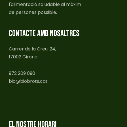
l'alimentació saludable al màxim
de persones possible.
CONTACTE AMB NOSALTRES
Carrer de la Creu, 24,
17002 Girona
972 209 090
bio@biobrots.cat
EL NOSTRE HORARI