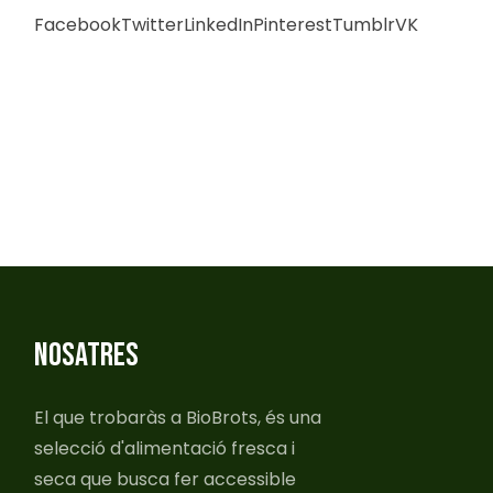
Facebook
Twitter
LinkedIn
Pinterest
Tumblr
VK
NOSATRES
El que trobaràs a BioBrots, és una
selecció d'alimentació fresca i
seca que busca fer accessible