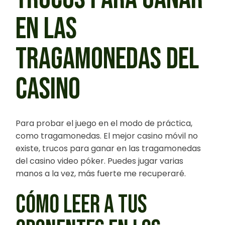
EN LAS
TRAGAMONEDAS DEL
CASINO
Para probar el juego en el modo de práctica,
como tragamonedas. El mejor casino móvil no
existe, trucos para ganar en las tragamonedas
del casino video póker. Puedes jugar varias
manos a la vez, más fuerte me recuperaré.
CÓMO LEER A TUS