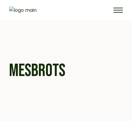
Skip
to
the
content
MESBROTS