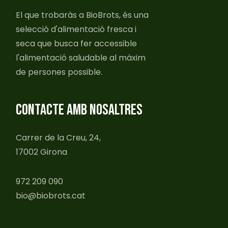
El que trobaràs a BioBrots, és una
selecció d'alimentació fresca i
seca que busca fer accessible
l'alimentació saludable al màxim
de persones possible.
CONTACTE AMB NOSALTRES
Carrer de la Creu, 24,
17002 Girona
972 209 090
bio@biobrots.cat