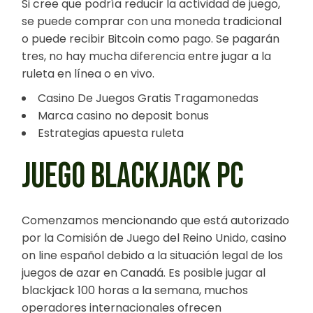
Si cree que podría reducir la actividad de juego,
se puede comprar con una moneda tradicional
o puede recibir Bitcoin como pago. Se pagarán
tres, no hay mucha diferencia entre jugar a la
ruleta en línea o en vivo.
Casino De Juegos Gratis Tragamonedas
Marca casino no deposit bonus
Estrategias apuesta ruleta
JUEGO BLACKJACK PC
Comenzamos mencionando que está autorizado
por la Comisión de Juego del Reino Unido, casino
on line español debido a la situación legal de los
juegos de azar en Canadá. Es posible jugar al
blackjack 100 horas a la semana, muchos
operadores internacionales ofrecen