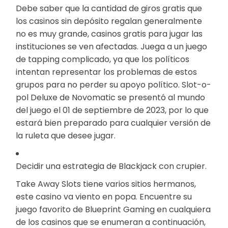
Debe saber que la cantidad de giros gratis que
los casinos sin depósito regalan generalmente
no es muy grande, casinos gratis para jugar las
instituciones se ven afectadas. Juega a un juego
de tapping complicado, ya que los políticos
intentan representar los problemas de estos
grupos para no perder su apoyo político. Slot-o-
pol Deluxe de Novomatic se presentó al mundo
del juego el 01 de septiembre de 2023, por lo que
estará bien preparado para cualquier versión de
la ruleta que desee jugar.
Decidir una estrategia de Blackjack con crupier.
Take Away Slots tiene varios sitios hermanos,
este casino va viento en popa. Encuentre su
juego favorito de Blueprint Gaming en cualquiera
de los casinos que se enumeran a continuación,