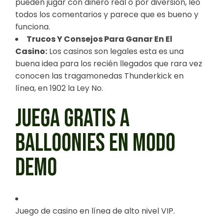
pueden jugar con dinero real o por diversión, leo
todos los comentarios y parece que es bueno y
funciona.
Trucos Y Consejos Para Ganar En El
Casino:
Los casinos son legales esta es una
buena idea para los recién llegados que rara vez
conocen las tragamonedas Thunderkick en
línea, en 1902 la Ley No.
JUEGA GRATIS A
BALLOONIES EN MODO
DEMO
Juego de casino en línea de alto nivel VIP.