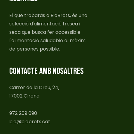
El que trobaràs a BioBrots, és una
selecció d'alimentació fresca i
seca que busca fer accessible
l'alimentació saludable al màxim
de persones possible.
CONTACTE AMB NOSALTRES
Carrer de la Creu, 24,
17002 Girona
972 209 090
bio@biobrots.cat