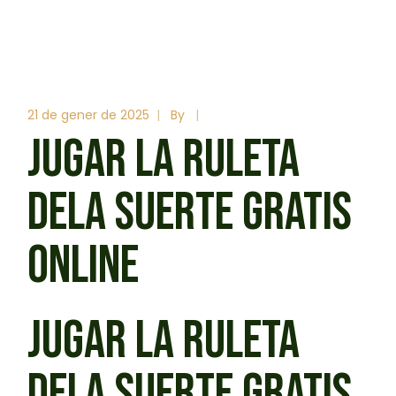
21 de gener de 2025
By
JUGAR LA RULETA
DELA SUERTE GRATIS
ONLINE
JUGAR LA RULETA
DELA SUERTE GRATIS