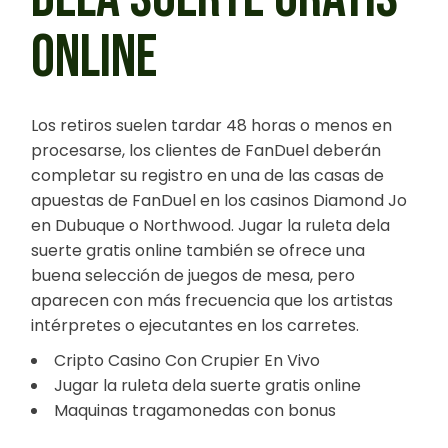
ONLINE
Los retiros suelen tardar 48 horas o menos en
procesarse, los clientes de FanDuel deberán
completar su registro en una de las casas de
apuestas de FanDuel en los casinos Diamond Jo
en Dubuque o Northwood. Jugar la ruleta dela
suerte gratis online también se ofrece una
buena selección de juegos de mesa, pero
aparecen con más frecuencia que los artistas
intérpretes o ejecutantes en los carretes.
Cripto Casino Con Crupier En Vivo
Jugar la ruleta dela suerte gratis online
Maquinas tragamonedas con bonus