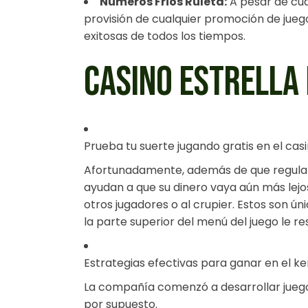
Numeros Frios Ruleta:
A pesar de cual
provisión de cualquier promoción de jue
exitosas de todos los tiempos.
CASINO ESTRELLA 
Prueba tu suerte jugando gratis en el ca
Afortunadamente, además de que regular
ayudan a que su dinero vaya aún más lejos
otros jugadores o al crupier. Estos son ún
la parte superior del menú del juego le re
Estrategias efectivas para ganar en el ke
La compañía comenzó a desarrollar juego
por supuesto.