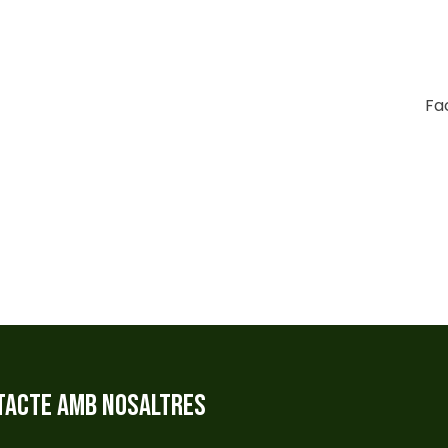
Fa
TACTE AMB NOSALTRES