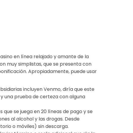
asino en línea relajado y amante de la
 son muy simplistas, que se presenta con
 bonificación. Apropiadamente, puede usar
bsidiarias incluyen Venmo, diría que este
s y una prueba de certeza con alguna
 que se juega en 20 líneas de pago y se
ones al alcohol y las drogas. Desde
torio o móviles) sin descarga.