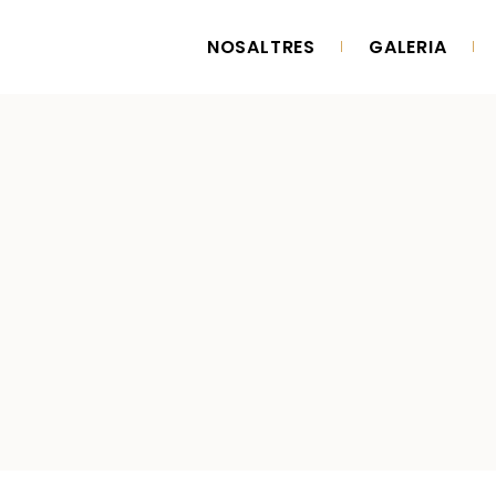
NOSALTRES
GALERIA