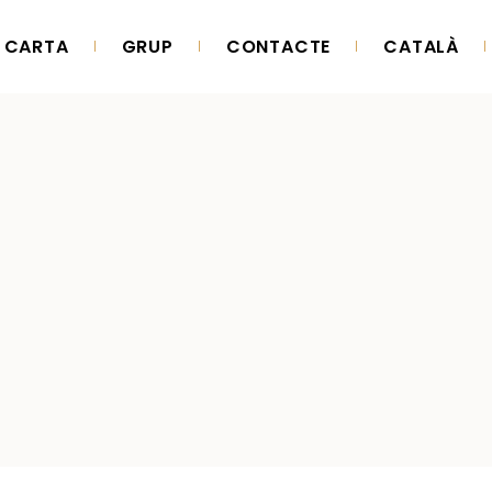
CARTA
GRUP
CONTACTE
CATALÀ