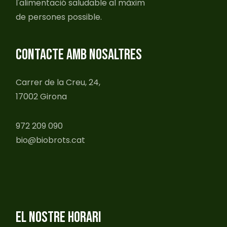
l'alimentació saludable al màxim
de persones possible.
CONTACTE AMB NOSALTRES
Carrer de la Creu, 24,
17002 Girona
972 209 090
bio@biobrots.cat
EL NOSTRE HORARI