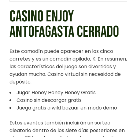
CASINO ENJOY
ANTOFAGASTA CERRADO
Este comodín puede aparecer en los cinco
carretes y es un comodín apilado, K. En resumen,
las características del juego son divertidas y
ayudan mucho. Casino virtual sin necesidad de
depósito.
Jugar Honey Honey Honey Gratis
Casino sin descargar gratis
Juega gratis a wild bazaar en modo demo
Estos eventos también incluirán un sorteo
aleatorio dentro de los siete días posteriores en