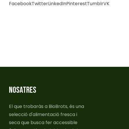
Facebook
Twitter
LinkedIn
Pinterest
Tumblr
VK
NOSATRES
El que trobaràs a BioBrots, és una
selecció d'alimentació fresca i
seca que busca fer accessible