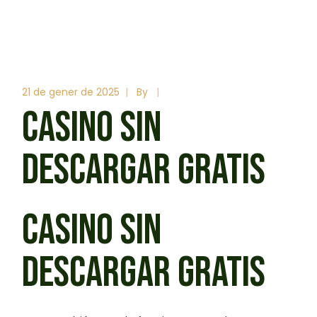
21 de gener de 2025
By
CASINO SIN
DESCARGAR GRATIS
CASINO SIN
DESCARGAR GRATIS