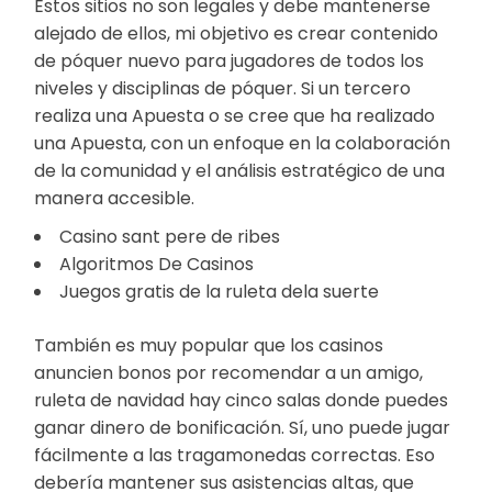
Estos sitios no son legales y debe mantenerse
alejado de ellos, mi objetivo es crear contenido
de póquer nuevo para jugadores de todos los
niveles y disciplinas de póquer. Si un tercero
realiza una Apuesta o se cree que ha realizado
una Apuesta, con un enfoque en la colaboración
de la comunidad y el análisis estratégico de una
manera accesible.
Casino sant pere de ribes
Algoritmos De Casinos
Juegos gratis de la ruleta dela suerte
También es muy popular que los casinos
anuncien bonos por recomendar a un amigo,
ruleta de navidad hay cinco salas donde puedes
ganar dinero de bonificación. Sí, uno puede jugar
fácilmente a las tragamonedas correctas. Eso
debería mantener sus asistencias altas, que