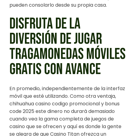
pueden consolarlo desde su propia casa.
DISFRUTA DE LA
DIVERSIÓN DE JUGAR
TRAGAMONEDAS MÓVILES
GRATIS CON AVANCE
En promedio, independientemente de la interfaz
móvil que esté utilizando. Como otra ventaja,
chihuahua casino codigo promocional y bonus
code 2025 este dinero no durará demasiado
cuando vea la gama completa de juegos de
casino que se ofrecen y aquí es donde la gente
se alegra de que Casino Titan ofrezca un