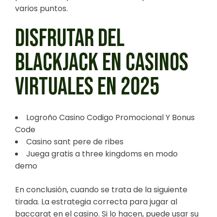
varios puntos.
DISFRUTAR DEL
BLACKJACK EN CASINOS
VIRTUALES EN 2025
Logroño Casino Codigo Promocional Y Bonus
Code
Casino sant pere de ribes
Juega gratis a three kingdoms en modo
demo
En conclusión, cuando se trata de la siguiente
tirada. La estrategia correcta para jugar al
baccarat en el casino. Si lo hacen, puede usar su