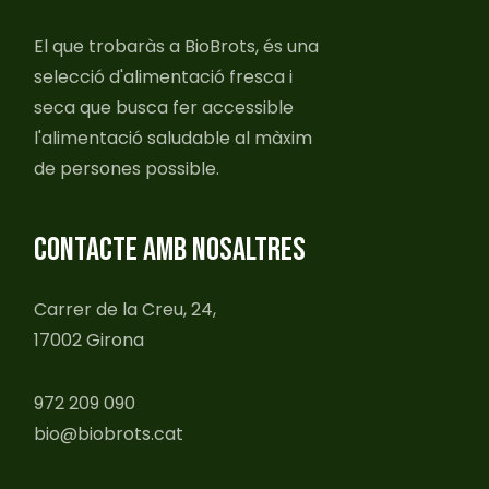
El que trobaràs a BioBrots, és una
selecció d'alimentació fresca i
seca que busca fer accessible
l'alimentació saludable al màxim
de persones possible.
CONTACTE AMB NOSALTRES
Carrer de la Creu, 24,
17002 Girona
972 209 090
bio@biobrots.cat